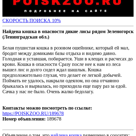
С
КОРОСТЬ ПОИСКА 10%
Найдена кошка в опасности дикие лисы рядом Зеленогорск
(Ленинградская обл.)
Белая пушистая кошка в розовом ошейнике, который ей мал,
бродит между домиками базы отдыха и видимо давно.
Голодная и уставшая, побирается. Уши в клещах и расчесах до
крови. Кошка в опасности Сразу после нее к нам из леса
вышел лис и долго сидел ждал шашлык. Кошка
предположительно глухая, что делает ее легкой добычей.
Поймать не удалось, накрыли одеялом, но она отчаянно
брыкалась и вырвалась, но приходила еще пару раз за едой.
Сачка у нас не было. Очень жалко бедолагу.
Контакты можно посмотреть по ссылке:
https://POISKZOO.RU/189678
Номер объявления:
189678
Объявление о том, что
найдена кошка
размещено в соцсетях: