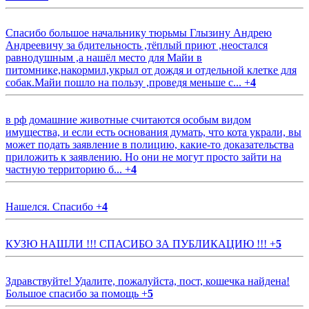
Спасибо большое начальнику тюрьмы Глызину Андрею
Андреевичу за бдительность ,тёплый приют ,неостался
равнодушным ,а нашёл место для Майи в
питомнике,накормил,укрыл от дождя и отдельной клетке для
собак.Майи пошло на пользу ,проведя меньше с...
+
4
в рф домашние животные считаются особым видом
имущества, и если есть основания думать, что кота украли, вы
может подать заявление в полицию, какие-то доказательства
приложить к заявлению. Но они не могут просто зайти на
частную территорию б...
+
4
Нашелся. Спасибо
+
4
КУЗЮ НАШЛИ !!! СПАСИБО ЗА ПУБЛИКАЦИЮ !!!
+
5
Здравствуйте! Удалите, пожалуйста, пост, кошечка найдена!
Большое спасибо за помощь
+
5