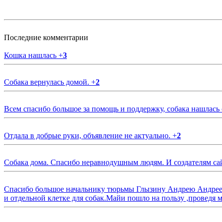
Последние комментарии
Кошка нашлась
+
3
Собака вернулась домой.
+
2
Всем спасибо большое за помощь и поддержку, собака нашлась
Отдала в добрые руки, объявление не актуально.
+
2
Собака дома. Спасибо неравнодушным людям. И создателям са
Спасибо большое начальнику тюрьмы Глызину Андрею Андрееви
и отдельной клетке для собак.Майи пошло на пользу ,проведя м