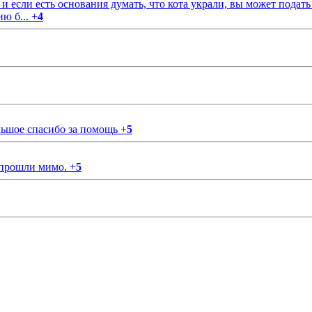
если есть основания думать, что кота украли, вы может подать
ию б...
+
4
ольшое спасибо за помощь
+
5
 прошли мимо.
+
5