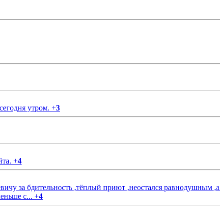
 сегодня утром.
+
3
йта.
+
4
чу за бдительность ,тёплый приют ,неостался равнодушным ,а
еньше с...
+
4