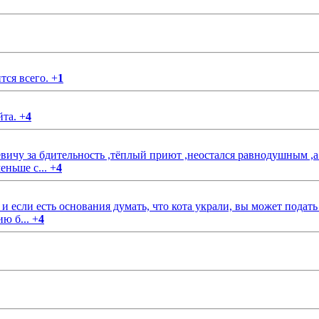
тся всего.
+
1
йта.
+
4
чу за бдительность ,тёплый приют ,неостался равнодушным ,а
еньше с...
+
4
если есть основания думать, что кота украли, вы может подать
ию б...
+
4