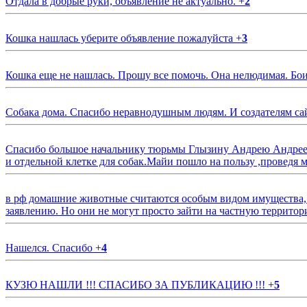
Отдала в добрые руки, объявление не актуально.
+
2
Кошка нашлась уберите объявление пожалуйста
+
3
Кошка еще не нашлась. Прошу все помочь. Она нелюдимая. Бои
Собака дома. Спасибо неравнодушным людям. И создателям са
Спасибо большое начальнику тюрьмы Глызину Андрею Андрееви
и отдельной клетке для собак.Майи пошло на пользу ,проведя м
в рф домашние животные считаются особым видом имущества, и 
заявлению. Но они не могут просто зайти на частную территор
Нашелся. Спасибо
+
4
КУЗЮ НАШЛИ !!! СПАСИБО ЗА ПУБЛИКАЦИЮ !!!
+
5