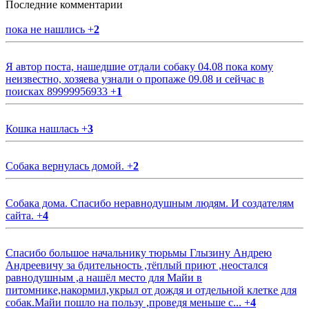
Последние комментарии
пока не нашлись
+
2
Я автор поста, нашедшие отдали собаку 04.08 пока кому
неизвестно, хозяева узнали о пропаже 09.08 и сейчас в
поисках 89999956933
+
1
Кошка нашлась
+
3
Собака вернулась домой.
+
2
Собака дома. Спасибо неравнодушным людям. И создателям
сайта.
+
4
Спасибо большое начальнику тюрьмы Глызину Андрею
Андреевичу за бдительность ,тёплый приют ,неостался
равнодушным ,а нашёл место для Майи в
питомнике,накормил,укрыл от дождя и отдельной клетке для
собак.Майи пошло на пользу ,проведя меньше с...
+
4