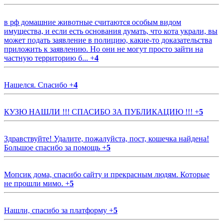
в рф домашние животные считаются особым видом
имущества, и если есть основания думать, что кота украли, вы
может подать заявление в полицию, какие-то доказательства
приложить к заявлению. Но они не могут просто зайти на
частную территорию б...
+
4
Нашелся. Спасибо
+
4
КУЗЮ НАШЛИ !!! СПАСИБО ЗА ПУБЛИКАЦИЮ !!!
+
5
Здравствуйте! Удалите, пожалуйста, пост, кошечка найдена!
Большое спасибо за помощь
+
5
Мопсик дома, спасибо сайту и прекрасным людям. Которые
не прошли мимо.
+
5
Нашли, спасибо за платформу
+
5