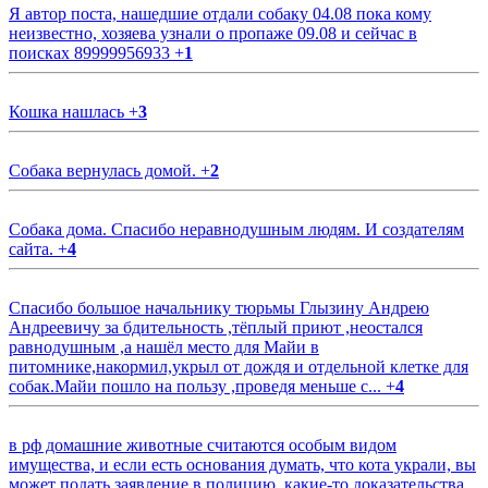
Я автор поста, нашедшие отдали собаку 04.08 пока кому
неизвестно, хозяева узнали о пропаже 09.08 и сейчас в
поисках 89999956933
+
1
Кошка нашлась
+
3
Собака вернулась домой.
+
2
Собака дома. Спасибо неравнодушным людям. И создателям
сайта.
+
4
Спасибо большое начальнику тюрьмы Глызину Андрею
Андреевичу за бдительность ,тёплый приют ,неостался
равнодушным ,а нашёл место для Майи в
питомнике,накормил,укрыл от дождя и отдельной клетке для
собак.Майи пошло на пользу ,проведя меньше с...
+
4
в рф домашние животные считаются особым видом
имущества, и если есть основания думать, что кота украли, вы
может подать заявление в полицию, какие-то доказательства