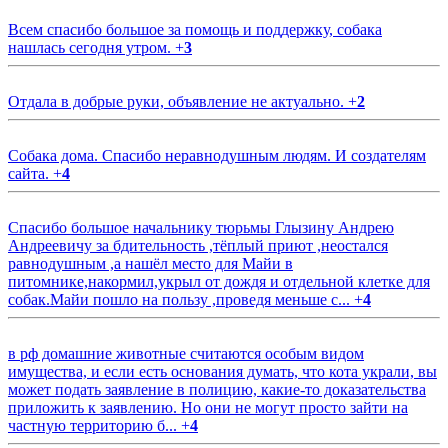
Всем спасибо большое за помощь и поддержку, собака
нашлась сегодня утром.
+
3
Отдала в добрые руки, объявление не актуально.
+
2
Собака дома. Спасибо неравнодушным людям. И создателям
сайта.
+
4
Спасибо большое начальнику тюрьмы Глызину Андрею
Андреевичу за бдительность ,тёплый приют ,неостался
равнодушным ,а нашёл место для Майи в
питомнике,накормил,укрыл от дождя и отдельной клетке для
собак.Майи пошло на пользу ,проведя меньше с...
+
4
в рф домашние животные считаются особым видом
имущества, и если есть основания думать, что кота украли, вы
может подать заявление в полицию, какие-то доказательства
приложить к заявлению. Но они не могут просто зайти на
частную территорию б...
+
4