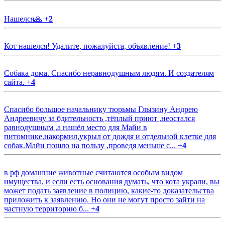
Нашелся🙏
+
2
Кот нашелся! Удалите, пожалуйста, объявление!
+
3
Собака дома. Спасибо неравнодушным людям. И создателям
сайта.
+
4
Спасибо большое начальнику тюрьмы Глызину Андрею
Андреевичу за бдительность ,тёплый приют ,неостался
равнодушным ,а нашёл место для Майи в
питомнике,накормил,укрыл от дождя и отдельной клетке для
собак.Майи пошло на пользу ,проведя меньше с...
+
4
в рф домашние животные считаются особым видом
имущества, и если есть основания думать, что кота украли, вы
может подать заявление в полицию, какие-то доказательства
приложить к заявлению. Но они не могут просто зайти на
частную территорию б...
+
4