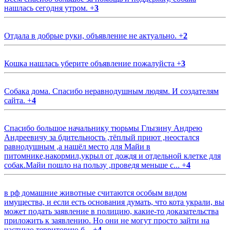
нашлась сегодня утром.
+
3
Отдала в добрые руки, объявление не актуально.
+
2
Кошка нашлась уберите объявление пожалуйста
+
3
Собака дома. Спасибо неравнодушным людям. И создателям
сайта.
+
4
Спасибо большое начальнику тюрьмы Глызину Андрею
Андреевичу за бдительность ,тёплый приют ,неостался
равнодушным ,а нашёл место для Майи в
питомнике,накормил,укрыл от дождя и отдельной клетке для
собак.Майи пошло на пользу ,проведя меньше с...
+
4
в рф домашние животные считаются особым видом
имущества, и если есть основания думать, что кота украли, вы
может подать заявление в полицию, какие-то доказательства
приложить к заявлению. Но они не могут просто зайти на
частную территорию б...
+
4