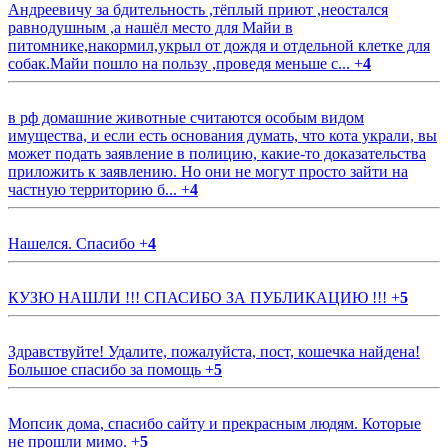
Андреевичу за бдительность ,тёплый приют ,неостался
равнодушным ,а нашёл место для Майи в
питомнике,накормил,укрыл от дождя и отдельной клетке для
собак.Майи пошло на пользу ,проведя меньше с...
+
4
в рф домашние животные считаются особым видом
имущества, и если есть основания думать, что кота украли, вы
может подать заявление в полицию, какие-то доказательства
приложить к заявлению. Но они не могут просто зайти на
частную территорию б...
+
4
Нашелся. Спасибо
+
4
КУЗЮ НАШЛИ !!! СПАСИБО ЗА ПУБЛИКАЦИЮ !!!
+
5
Здравствуйте! Удалите, пожалуйста, пост, кошечка найдена!
Большое спасибо за помощь
+
5
Мопсик дома, спасибо сайту и прекрасным людям. Которые
не прошли мимо.
+
5