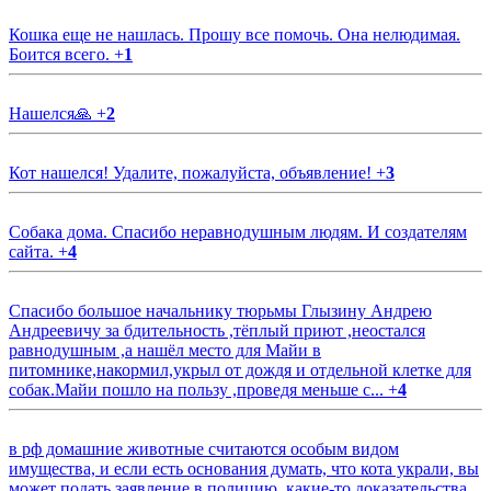
Кошка еще не нашлась. Прошу все помочь. Она нелюдимая.
Боится всего.
+
1
Нашелся🙏
+
2
Кот нашелся! Удалите, пожалуйста, объявление!
+
3
Собака дома. Спасибо неравнодушным людям. И создателям
сайта.
+
4
Спасибо большое начальнику тюрьмы Глызину Андрею
Андреевичу за бдительность ,тёплый приют ,неостался
равнодушным ,а нашёл место для Майи в
питомнике,накормил,укрыл от дождя и отдельной клетке для
собак.Майи пошло на пользу ,проведя меньше с...
+
4
в рф домашние животные считаются особым видом
имущества, и если есть основания думать, что кота украли, вы
может подать заявление в полицию, какие-то доказательства