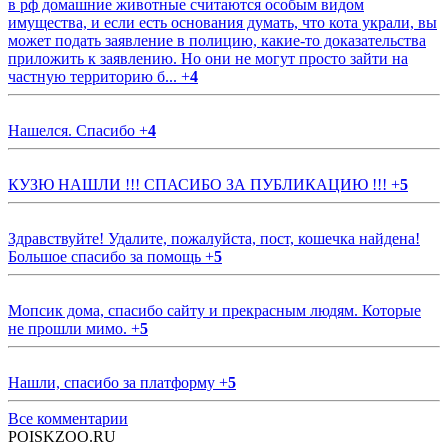
в рф домашние животные считаются особым видом
имущества, и если есть основания думать, что кота украли, вы
может подать заявление в полицию, какие-то доказательства
приложить к заявлению. Но они не могут просто зайти на
частную территорию б...
+
4
Нашелся. Спасибо
+
4
КУЗЮ НАШЛИ !!! СПАСИБО ЗА ПУБЛИКАЦИЮ !!!
+
5
Здравствуйте! Удалите, пожалуйста, пост, кошечка найдена!
Большое спасибо за помощь
+
5
Мопсик дома, спасибо сайту и прекрасным людям. Которые
не прошли мимо.
+
5
Нашли, спасибо за платформу
+
5
Все комментарии
POISKZOO.RU