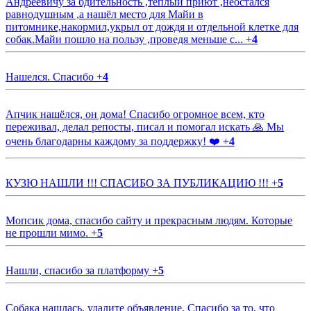
Андреевичу за бдительность ,тёплый приют ,неостался
равнодушным ,а нашёл место для Майи в
питомнике,накормил,укрыл от дождя и отдельной клетке для
собак.Майи пошло на пользу ,проведя меньше с...
+
4
Нашелся. Спасибо
+
4
Апчик нашёлся, он дома! Спасибо огромное всем, кто
переживал, делал репосты, писал и помогал искать 🙏 Мы
очень благодарны каждому за поддержку! ❤️
+
4
КУЗЮ НАШЛИ !!! СПАСИБО ЗА ПУБЛИКАЦИЮ !!!
+
5
Мопсик дома, спасибо сайту и прекрасным людям. Которые
не прошли мимо.
+
5
Нашли, спасибо за платформу
+
5
Собака нашлась, удалите объявление. Спасибо за то, что