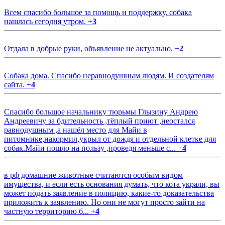
Всем спасибо большое за помощь и поддержку, собака
нашлась сегодня утром.
+
3
Отдала в добрые руки, объявление не актуально.
+
2
Собака дома. Спасибо неравнодушным людям. И создателям
сайта.
+
4
Спасибо большое начальнику тюрьмы Глызину Андрею
Андреевичу за бдительность ,тёплый приют ,неостался
равнодушным ,а нашёл место для Майи в
питомнике,накормил,укрыл от дождя и отдельной клетке для
собак.Майи пошло на пользу ,проведя меньше с...
+
4
в рф домашние животные считаются особым видом
имущества, и если есть основания думать, что кота украли, вы
может подать заявление в полицию, какие-то доказательства
приложить к заявлению. Но они не могут просто зайти на
частную территорию б...
+
4