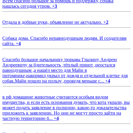
Всем спасибо большое за помощь и поддержку, собака
нашлась сегодня утром.
+
3
Отдала в добрые руки, объявление не актуально.
+
2
Собака дома. Спасибо неравнодушным людям. И создателям
сайта.
+
4
Спасибо большое начальнику тюрьмы Глызину Андрею
Андреевичу за бдительность ,тёплый приют ,неостался
равнодушным ,а нашёл место для Майи в
питомнике,накормил,укрыл от дождя и отдельной клетке для
собак.Майи пошло на пользу ,проведя меньше с...
+
4
в рф домашние животные считаются особым видом
имущества, и если есть основания думать, что кота украли, вы
может подать заявление в полицию, какие-то доказательства
приложить к заявлению. Но они не могут просто зайти на
частную территорию б...
+
4