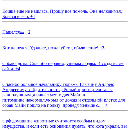
Кошка еще не нашлась. Прошу все помочь. Она нелюдимая.
Боится всего.
+
1
Нашелся🙏
+
2
Кот нашелся! Удалите, пожалуйста, объявление!
+
3
Собака дома. Спасибо неравнодушным людям. И создателям
сайта.
+
4
Спасибо большое начальнику тюрьмы Глызину Андрею
Андреевичу за бдительность ,тёплый приют ,неостался
равнодушным ,а нашёл место для Майи в
питомнике,накормил,укрыл от дождя и отдельной клетке для
собак.Майи пошло на пользу ,проведя меньше с...
+
4
в рф домашние животные считаются особым видом
имущества, и если есть основания думать, что кота украли, вы