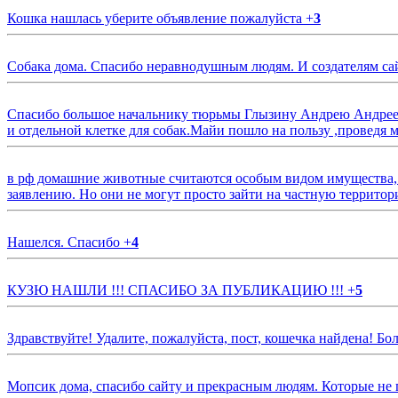
Кошка нашлась уберите объявление пожалуйста
+
3
Собака дома. Спасибо неравнодушным людям. И создателям са
Спасибо большое начальнику тюрьмы Глызину Андрею Андрееви
и отдельной клетке для собак.Майи пошло на пользу ,проведя м
в рф домашние животные считаются особым видом имущества, и 
заявлению. Но они не могут просто зайти на частную территор
Нашелся. Спасибо
+
4
КУЗЮ НАШЛИ !!! СПАСИБО ЗА ПУБЛИКАЦИЮ !!!
+
5
Здравствуйте! Удалите, пожалуйста, пост, кошечка найдена! Б
Мопсик дома, спасибо сайту и прекрасным людям. Которые не