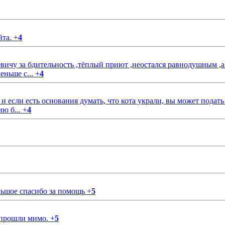
йта.
+
4
чу за бдительность ,тёплый приют ,неостался равнодушным ,а
еньше с...
+
4
если есть основания думать, что кота украли, вы может подать
ию б...
+
4
ольшое спасибо за помощь
+
5
 прошли мимо.
+
5