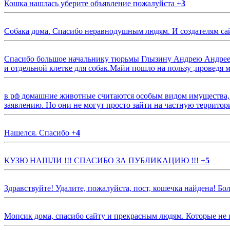
Кошка нашлась уберите объявление пожалуйста
+
3
Собака дома. Спасибо неравнодушным людям. И создателям са
Спасибо большое начальнику тюрьмы Глызину Андрею Андрееви
и отдельной клетке для собак.Майи пошло на пользу ,проведя м
в рф домашние животные считаются особым видом имущества, и 
заявлению. Но они не могут просто зайти на частную территор
Нашелся. Спасибо
+
4
КУЗЮ НАШЛИ !!! СПАСИБО ЗА ПУБЛИКАЦИЮ !!!
+
5
Здравствуйте! Удалите, пожалуйста, пост, кошечка найдена! Б
Мопсик дома, спасибо сайту и прекрасным людям. Которые не