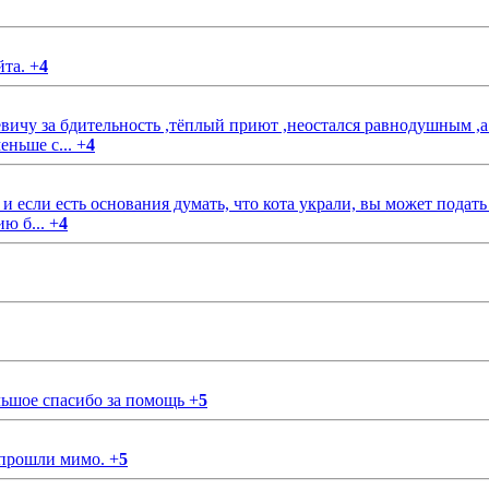
йта.
+
4
чу за бдительность ,тёплый приют ,неостался равнодушным ,а
еньше с...
+
4
если есть основания думать, что кота украли, вы может подать
ию б...
+
4
ольшое спасибо за помощь
+
5
 прошли мимо.
+
5