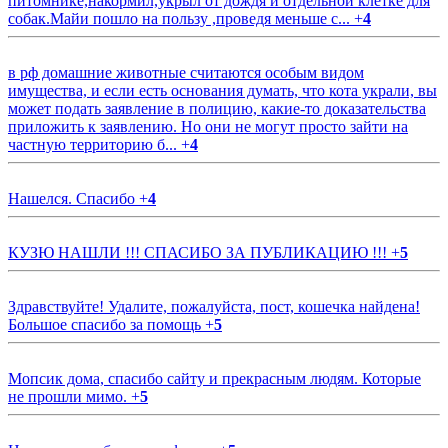
питомнике,накормил,укрыл от дождя и отдельной клетке для
собак.Майи пошло на пользу ,проведя меньше с...
+
4
в рф домашние животные считаются особым видом
имущества, и если есть основания думать, что кота украли, вы
может подать заявление в полицию, какие-то доказательства
приложить к заявлению. Но они не могут просто зайти на
частную территорию б...
+
4
Нашелся. Спасибо
+
4
КУЗЮ НАШЛИ !!! СПАСИБО ЗА ПУБЛИКАЦИЮ !!!
+
5
Здравствуйте! Удалите, пожалуйста, пост, кошечка найдена!
Большое спасибо за помощь
+
5
Мопсик дома, спасибо сайту и прекрасным людям. Которые
не прошли мимо.
+
5