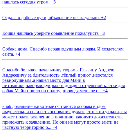
нашлась сегодня утром.
+
3
Отдала в добрые руки, объявление не актуально.
+
2
Кошка нашлась уберите объявление пожалуйста
+
3
Собака дома. Спасибо неравнодушным людям. И создателям
сайта.
+
4
Спасибо большое начальнику тюрьмы Глызину Андрею
Андреевичу за бдительность ,тёплый приют ,неостался
равнодушным ,а нашёл место для Майи в
питомнике,накормил,укрыл от дождя и отдельной клетке для
собак.Майи пошло на пользу ,проведя меньше с...
+
4
в рф домашние животные считаются особым видом
имущества, и если есть основания думать, что кота украли, вы
может подать заявление в полицию, какие-то доказательства
приложить к заявлению. Но они не могут просто зайти на
частную территорию б...
+
4