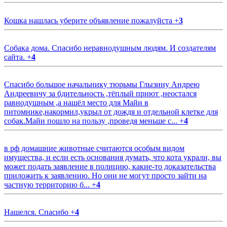
Кошка нашлась уберите объявление пожалуйста
+
3
Собака дома. Спасибо неравнодушным людям. И создателям
сайта.
+
4
Спасибо большое начальнику тюрьмы Глызину Андрею
Андреевичу за бдительность ,тёплый приют ,неостался
равнодушным ,а нашёл место для Майи в
питомнике,накормил,укрыл от дождя и отдельной клетке для
собак.Майи пошло на пользу ,проведя меньше с...
+
4
в рф домашние животные считаются особым видом
имущества, и если есть основания думать, что кота украли, вы
может подать заявление в полицию, какие-то доказательства
приложить к заявлению. Но они не могут просто зайти на
частную территорию б...
+
4
Нашелся. Спасибо
+
4