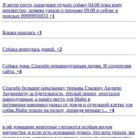
Я автор поста, нашедшие отдали собаку 04.08 пока кому
неизвестно, хозяева узнали о пропаже 09.08 и сейчас в
поисках 89999956933
+
1
Кошка нашлась
+
3
Собака вернулась домой.
+
2
Собака дома. Спасибо неравнодушным людям. И создателям
сайта.
+
4
Спасибо большое начальнику тюрьмы Глызину Андрею
Андреевичу за бдительность ,тёплый приют ,неостался
равнодушным ,а нашёл место для Майи в
питомнике,накормил,укрыл от дождя и отдельной клетке для
собак.Майи пошло на пользу ,проведя меньше с...
+
4
в рф домашние животные считаются особым видом
имущества, и если есть основания думать, что кота украли, вы
может подать заявление в полицию, какие-то доказательства