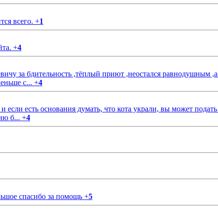
тся всего.
+
1
йта.
+
4
чу за бдительность ,тёплый приют ,неостался равнодушным ,а
еньше с...
+
4
если есть основания думать, что кота украли, вы может подать
ию б...
+
4
ольшое спасибо за помощь
+
5