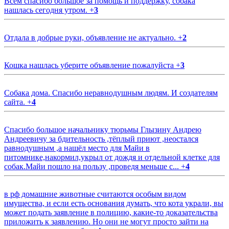
Всем спасибо большое за помощь и поддержку, собака
нашлась сегодня утром.
+
3
Отдала в добрые руки, объявление не актуально.
+
2
Кошка нашлась уберите объявление пожалуйста
+
3
Собака дома. Спасибо неравнодушным людям. И создателям
сайта.
+
4
Спасибо большое начальнику тюрьмы Глызину Андрею
Андреевичу за бдительность ,тёплый приют ,неостался
равнодушным ,а нашёл место для Майи в
питомнике,накормил,укрыл от дождя и отдельной клетке для
собак.Майи пошло на пользу ,проведя меньше с...
+
4
в рф домашние животные считаются особым видом
имущества, и если есть основания думать, что кота украли, вы
может подать заявление в полицию, какие-то доказательства
приложить к заявлению. Но они не могут просто зайти на