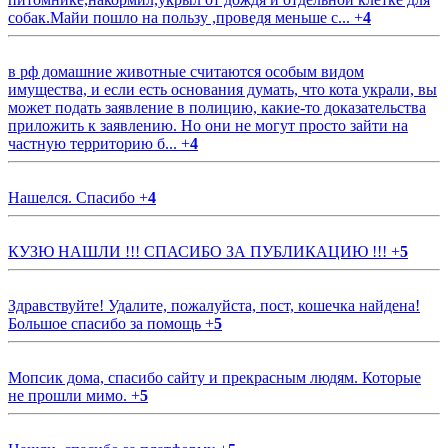
собак.Майи пошло на пользу ,проведя меньше с...
+
4
в рф домашние животные считаются особым видом
имущества, и если есть основания думать, что кота украли, вы
может подать заявление в полицию, какие-то доказательства
приложить к заявлению. Но они не могут просто зайти на
частную территорию б...
+
4
Нашелся. Спасибо
+
4
КУЗЮ НАШЛИ !!! СПАСИБО ЗА ПУБЛИКАЦИЮ !!!
+
5
Здравствуйте! Удалите, пожалуйста, пост, кошечка найдена!
Большое спасибо за помощь
+
5
Мопсик дома, спасибо сайту и прекрасным людям. Которые
не прошли мимо.
+
5