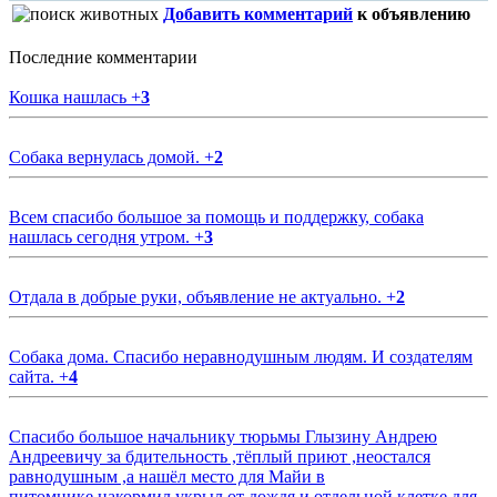
Добавить комментарий
к объявлению
Последние комментарии
Кошка нашлась
+
3
Собака вернулась домой.
+
2
Всем спасибо большое за помощь и поддержку, собака
нашлась сегодня утром.
+
3
Отдала в добрые руки, объявление не актуально.
+
2
Собака дома. Спасибо неравнодушным людям. И создателям
сайта.
+
4
Спасибо большое начальнику тюрьмы Глызину Андрею
Андреевичу за бдительность ,тёплый приют ,неостался
равнодушным ,а нашёл место для Майи в
питомнике,накормил,укрыл от дождя и отдельной клетке для