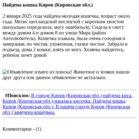
Найдена кошка Киров (Кировская обл.)
2 января 2025 года найдена молодая кошечка, возраст около
года. Метис шотландской вислоухой с коротким хвостом
(визуально определила, могу ошибаться). Сидела в снегу
между домом 4 и домом 8 по улице Мира (район
Автолюбитель). Кошечка плакала, была очень голодная и
замерзшая, но чистая, ухоженная, глазки чистые. Забрала в
подъезд, дома 2 кошки, взять не могу. Хозяева найдитесь,
ребенок хочет домой
#Поискзоо:
В городе Киров (Кировская обл.) найдена киса.
Киров (Кировская обл.) нашлась кисочка. Найдена кошка
Киров (Кировская обл.). В нашем городе Киров (Кировская
обл.) замечена кошечька.
Комментарии - (1)