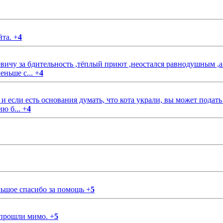
йта.
+
4
чу за бдительность ,тёплый приют ,неостался равнодушным ,а
еньше с...
+
4
если есть основания думать, что кота украли, вы может подать
ию б...
+
4
ольшое спасибо за помощь
+
5
 прошли мимо.
+
5