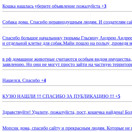
Кошка нашлась уберите объявление пожалуйста
+
3
Собака дома. Спасибо неравнодушным людям. И создателям са
Спасибо большое начальнику тюрьмы Глызину Андрею Андрееви
и отдельной клетке для собак.Майи пошло на пользу ,проведя м
в рф домашние животные считаются особым видом имущества, и 
заявлению. Но они не могут просто зайти на частную территор
Нашелся. Спасибо
+
4
КУЗЮ НАШЛИ !!! СПАСИБО ЗА ПУБЛИКАЦИЮ !!!
+
5
Здравствуйте! Удалите, пожалуйста, пост, кошечка найдена! Б
Мопсик дома, спасибо сайту и прекрасным людям. Которые не