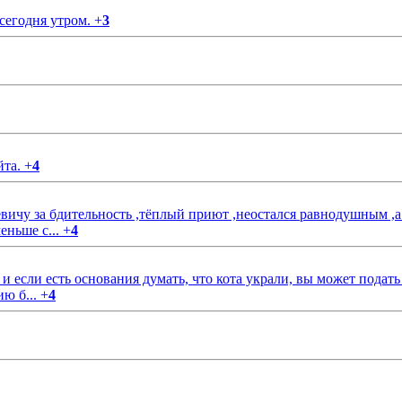
 сегодня утром.
+
3
йта.
+
4
чу за бдительность ,тёплый приют ,неостался равнодушным ,а
еньше с...
+
4
если есть основания думать, что кота украли, вы может подать
ию б...
+
4