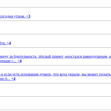
 сегодня утром.
+
3
йта.
+
4
чу за бдительность ,тёплый приют ,неостался равнодушным ,а
еньше с...
+
4
если есть основания думать, что кота украли, вы может подать
ию б...
+
4