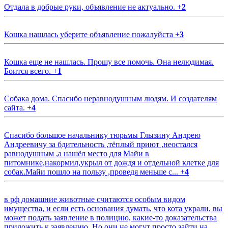
Отдала в добрые руки, объявление не актуально.
+
2
Кошка нашлась уберите объявление пожалуйста
+
3
Кошка еще не нашлась. Прошу все помочь. Она нелюдимая.
Боится всего.
+
1
Собака дома. Спасибо неравнодушным людям. И создателям
сайта.
+
4
Спасибо большое начальнику тюрьмы Глызину Андрею
Андреевичу за бдительность ,тёплый приют ,неостался
равнодушным ,а нашёл место для Майи в
питомнике,накормил,укрыл от дождя и отдельной клетке для
собак.Майи пошло на пользу ,проведя меньше с...
+
4
в рф домашние животные считаются особым видом
имущества, и если есть основания думать, что кота украли, вы
может подать заявление в полицию, какие-то доказательства
приложить к заявлению. Но они не могут просто зайти на