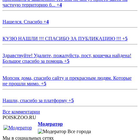
частную территорию б...
+
4
Нашелся. Спасибо
+
4
КУЗЮ НАШЛИ !!! СПАСИБО ЗА ПУБЛИКАЦИЮ !!!
+
5
Здравствуйте! Удалите, пожалуйста, пост, кошечка найдена!
Большое спасибо за помощь
+
5
Мопсик дома, спасибо сайту и прекрасным людям. Которые
не прошли мимо.
+
5
Нашли, спасибо за платформу
+
5
Все комментарии
POISKZOO.RU
Модератор
Все города
Мы в социальных сетях