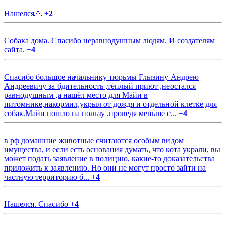
Нашелся🙏
+
2
Собака дома. Спасибо неравнодушным людям. И создателям
сайта.
+
4
Спасибо большое начальнику тюрьмы Глызину Андрею
Андреевичу за бдительность ,тёплый приют ,неостался
равнодушным ,а нашёл место для Майи в
питомнике,накормил,укрыл от дождя и отдельной клетке для
собак.Майи пошло на пользу ,проведя меньше с...
+
4
в рф домашние животные считаются особым видом
имущества, и если есть основания думать, что кота украли, вы
может подать заявление в полицию, какие-то доказательства
приложить к заявлению. Но они не могут просто зайти на
частную территорию б...
+
4
Нашелся. Спасибо
+
4