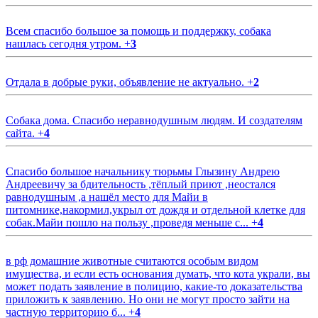
Всем спасибо большое за помощь и поддержку, собака
нашлась сегодня утром.
+
3
Отдала в добрые руки, объявление не актуально.
+
2
Собака дома. Спасибо неравнодушным людям. И создателям
сайта.
+
4
Спасибо большое начальнику тюрьмы Глызину Андрею
Андреевичу за бдительность ,тёплый приют ,неостался
равнодушным ,а нашёл место для Майи в
питомнике,накормил,укрыл от дождя и отдельной клетке для
собак.Майи пошло на пользу ,проведя меньше с...
+
4
в рф домашние животные считаются особым видом
имущества, и если есть основания думать, что кота украли, вы
может подать заявление в полицию, какие-то доказательства
приложить к заявлению. Но они не могут просто зайти на
частную территорию б...
+
4