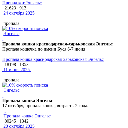
Пропал кот Энгельс
21623
913
24 октября 2025
пропала
Энгельс
Пропала кошка краснодарская-харьковская Энгельс
Пропала кошечка по имени Буся 6-7 июня
Пропала кошка краснодарская-харьковская Энгельс
18198
1353
11 июня 2025
пропала
Энгельс
Пропала кошка Энгельс
17 октября, пропала кошка, возраст - 2 года.
Пропала кошка Энгельс
80245
1342
20 октября 2025