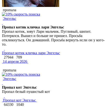
пропала
Энгельс
Пропал котик кличка лари Энгельс
Пропал котик, зовут Лари мальчик. Пугливый, шипит.
Потерялся. Вышел и больше не пришел. Просьба
откликнуться. Он домашний. Просьба вернуть нсли он у кого-
то.
Пропал котик кличка лари Энгельс
27944
709
14 апреля 2026
пропала
Энгельс
Пропал кот Энгельс
Пропал белый пушистый кот
Пропал кот Энгельс
64330
1040