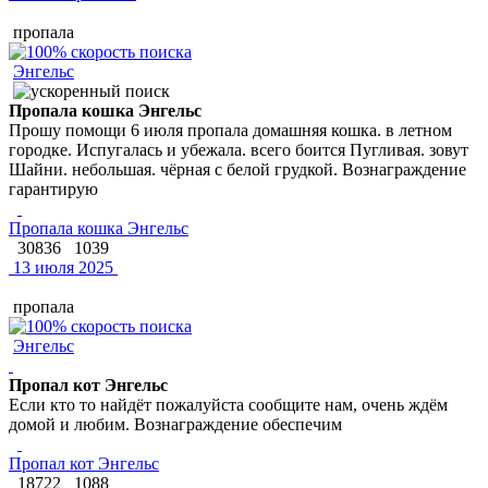
пропала
Энгельс
Пропала кошка Энгельс
Прошу помощи 6 июля пропала домашняя кошка. в летном
городке. Испугалась и убежала. всего боится Пугливая. зовут
Шайни. небольшая. чёрная с белой грудкой. Вознаграждение
гарантирую
Пропала кошка Энгельс
30836
1039
13 июля 2025
пропала
Энгельс
Пропал кот Энгельс
Если кто то найдёт пожалуйста сообщите нам, очень ждём
домой и любим. Вознаграждение обеспечим
Пропал кот Энгельс
18722
1088