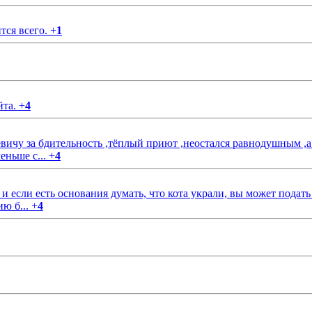
тся всего.
+
1
йта.
+
4
чу за бдительность ,тёплый приют ,неостался равнодушным ,а
еньше с...
+
4
если есть основания думать, что кота украли, вы может подать
ию б...
+
4