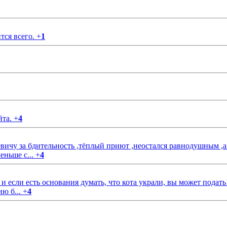
тся всего.
+
1
йта.
+
4
чу за бдительность ,тёплый приют ,неостался равнодушным ,а
еньше с...
+
4
если есть основания думать, что кота украли, вы может подать
ию б...
+
4