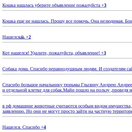
Кошка нашлась уберите объявление пожалуйста
+
3
Кошка еще не нашлась. Прошу все помочь. Она нелюдимая. Бои
Нашелся🙏
+
2
Кот нашелся! Удалите, пожалуйста, объявление!
+
3
Собака дома. Спасибо неравнодушным людям. И создателям са
Спасибо большое начальнику тюрьмы Глызину Андрею Андрееви
и отдельной клетке для собак.Майи пошло на пользу ,проведя м
в рф домашние животные считаются особым видом имущества, и 
заявлению. Но они не могут просто зайти на частную территор
Нашелся. Спасибо
+
4