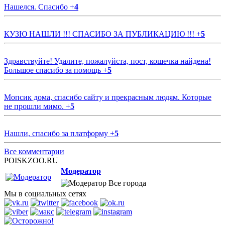
Нашелся. Спасибо
+
4
КУЗЮ НАШЛИ !!! СПАСИБО ЗА ПУБЛИКАЦИЮ !!!
+
5
Здравствуйте! Удалите, пожалуйста, пост, кошечка найдена!
Большое спасибо за помощь
+
5
Мопсик дома, спасибо сайту и прекрасным людям. Которые
не прошли мимо.
+
5
Нашли, спасибо за платформу
+
5
Все комментарии
POISKZOO.RU
Модератор
Все города
Мы в социальных сетях