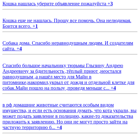
Кошка нашлась уберите объявление пожалуйста
+
3
Кошка еще не нашлась. Прошу все помочь. Она нелюдимая.
Боится всего.
+
1
Собака дома. Спасибо неравнодушным людям. И создателям
сайта.
+
4
Спасибо большое начальнику тюрьмы Глызину Андрею
Андреевичу за бдительность ,тёплый приют ,неостался
равнодушным ,а нашёл место для Майи в
питомнике,накормил,укрыл от дождя и отдельной клетке для
собак.Майи пошло на пользу ,проведя меньше с...
+
4
в рф домашние животные считаются особым видом
имущества, и если есть основания думать, что кота украли, вы
может подать заявление в полицию, какие-то доказательства
приложить к заявлению. Но они не могут просто зайти на
частную территорию б...
+
4