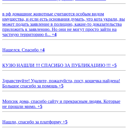
в рф домашние животные считаются особым видом
имущества, и если есть основания думать, что кота украли, вы
может подать заявление в полицию, какие-то доказательства
приложить к заявлению. Но они не могут просто зайти на
частную территорию б...
+
4
Нашелся. Спасибо
+
4
КУЗЮ НАШЛИ !!! СПАСИБО ЗА ПУБЛИКАЦИЮ !!!
+
5
Здравствуйте! Удалите, пожалуйста, пост, кошечка найдена!
Большое спасибо за помощь
+
5
Мопсик дома, спасибо сайту и прекрасным людям. Которые
не прошли мимо.
+
5
Нашли, спасибо за платформу
+
5