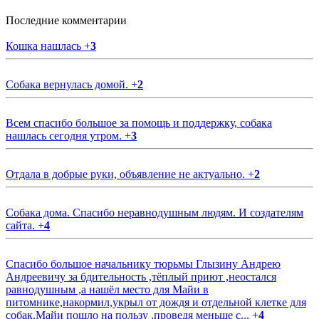
Последние комментарии
Кошка нашлась
+
3
Собака вернулась домой.
+
2
Всем спасибо большое за помощь и поддержку, собака
нашлась сегодня утром.
+
3
Отдала в добрые руки, объявление не актуально.
+
2
Собака дома. Спасибо неравнодушным людям. И создателям
сайта.
+
4
Спасибо большое начальнику тюрьмы Глызину Андрею
Андреевичу за бдительность ,тёплый приют ,неостался
равнодушным ,а нашёл место для Майи в
питомнике,накормил,укрыл от дождя и отдельной клетке для
собак.Майи пошло на пользу ,проведя меньше с...
+
4