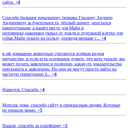
сайта.
+
4
Спасибо большое начальнику тюрьмы Глызину Андрею
Андреевичу за бдительность ,тёплый приют ,неостался
равнодушным ,а нашёл место для Майи в
питомнике,накормил,укрыл от дождя и отдельной клетке для
собак.Майи пошло на пользу ,проведя меньше с...
+
4
в рф домашние животные считаются особым видом
имущества, и если есть основания думать, что кота украли, вы
может подать заявление в полицию, какие-то доказательства
приложить к заявлению. Но они не могут просто зайти на
частную территорию б...
+
4
Нашелся. Спасибо
+
4
Мопсик дома, спасибо сайту и прекрасным людям. Которые
не прошли мимо.
+
5
Нашли, спасибо за платформу
+
5