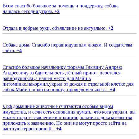
Всем спасибо большое за помощь и поддержку, собака
нашлась сегодня утром.
+
3
Отдала в добрые руки, объявление не актуально.
+
2
Собака дома. Спасибо неравнодушным людям. И создателям
сайта.
+
4
Спасибо большое начальнику тюрьмы Глызину Андрею
Андреевичу за бдительность ,тёплый приют ,неостался
равнодушным ,а нашёл место для Майи в
питомнике,накормил,укрыл от дождя и отдельной клетке для
собак.Майи пошло на пользу ,проведя меньше с...
+
4
в рф домашние животные считаются особым видом
имущества, и если есть основания думать, что кота украли, вы
может подать заявление в полицию, какие-то доказательства
приложить к заявлению. Но они не могут просто зайти на
частную территорию б...
+
4