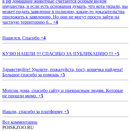
в рф домашние животные считаются особым видом
имущества, и если есть основания думать, что кота украли, вы
может подать заявление в полицию, какие-то доказательства
приложить к заявлению. Но они не могут просто зайти на
частную территорию б...
+
4
Нашелся. Спасибо
+
4
КУЗЮ НАШЛИ !!! СПАСИБО ЗА ПУБЛИКАЦИЮ !!!
+
5
Здравствуйте! Удалите, пожалуйста, пост, кошечка найдена!
Большое спасибо за помощь
+
5
Мопсик дома, спасибо сайту и прекрасным людям. Которые
не прошли мимо.
+
5
Нашли, спасибо за платформу
+
5
Все комментарии
POISKZOO.RU