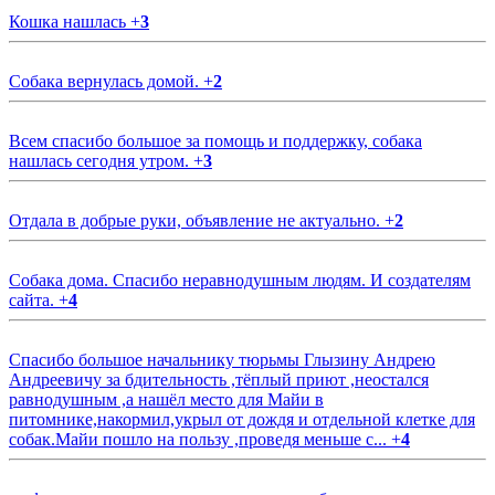
Кошка нашлась
+
3
Собака вернулась домой.
+
2
Всем спасибо большое за помощь и поддержку, собака
нашлась сегодня утром.
+
3
Отдала в добрые руки, объявление не актуально.
+
2
Собака дома. Спасибо неравнодушным людям. И создателям
сайта.
+
4
Спасибо большое начальнику тюрьмы Глызину Андрею
Андреевичу за бдительность ,тёплый приют ,неостался
равнодушным ,а нашёл место для Майи в
питомнике,накормил,укрыл от дождя и отдельной клетке для
собак.Майи пошло на пользу ,проведя меньше с...
+
4