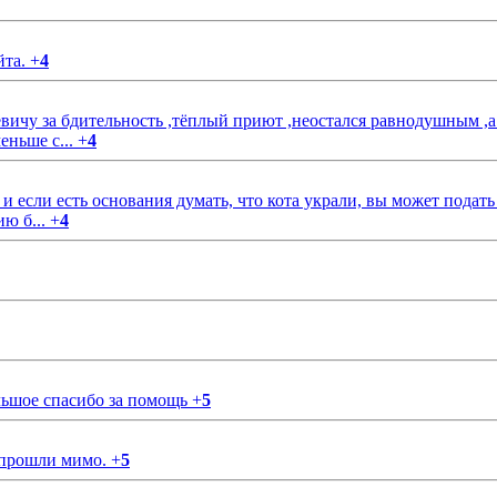
йта.
+
4
чу за бдительность ,тёплый приют ,неостался равнодушным ,а
еньше с...
+
4
если есть основания думать, что кота украли, вы может подать
ию б...
+
4
ольшое спасибо за помощь
+
5
 прошли мимо.
+
5