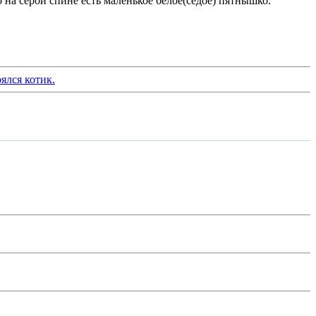
 на серой спине есть маленькое белое(седое) пятнышко.
ялся котик.