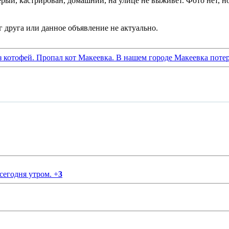
ерый, кастрирован, домашний, на улице не выживет. Фото нет, но
з котофей. Пропал кот Макеевка. В нашем городе Макеевка потер
 сегодня утром.
+
3