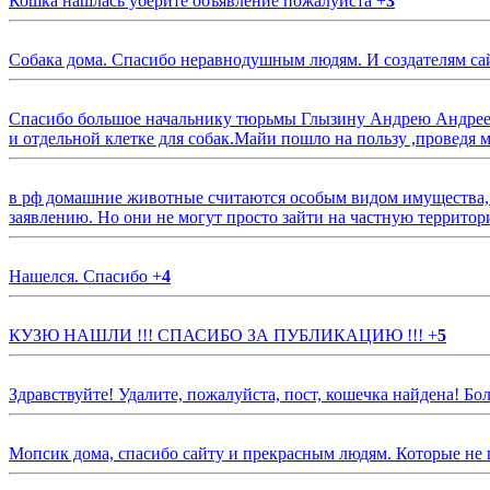
Кошка нашлась уберите объявление пожалуйста
+
3
Собака дома. Спасибо неравнодушным людям. И создателям са
Спасибо большое начальнику тюрьмы Глызину Андрею Андрееви
и отдельной клетке для собак.Майи пошло на пользу ,проведя м
в рф домашние животные считаются особым видом имущества, и 
заявлению. Но они не могут просто зайти на частную территор
Нашелся. Спасибо
+
4
КУЗЮ НАШЛИ !!! СПАСИБО ЗА ПУБЛИКАЦИЮ !!!
+
5
Здравствуйте! Удалите, пожалуйста, пост, кошечка найдена! Б
Мопсик дома, спасибо сайту и прекрасным людям. Которые не