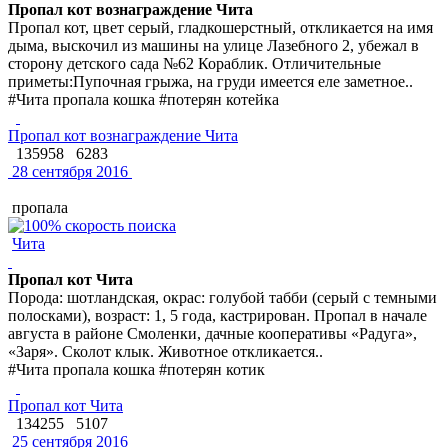
Пропал кот вознаграждение Чита
Пропал кот, цвет серый, гладкошерстный, откликается на имя
дыма, выскочил из машины на улице Лазебного 2, убежал в
сторону детского сада №62 Кораблик. Отличительные
приметы:Пупочная грыжа, на груди имеется еле заметное..
#Чита пропала кошка #потерян котейка
Пропал кот вознаграждение Чита
135958
6283
28 сентября 2016
пропала
Чита
Пропал кот Чита
Порода: шотландская, окрас: голубой табби (серый с темными
полосками), возраст: 1, 5 года, кастрирован. Пропал в начале
августа в районе Смоленки, дачные кооперативы «Радуга»,
«Заря». Сколот клык. Животное откликается..
#Чита пропала кошка #потерян котик
Пропал кот Чита
134255
5107
25 сентября 2016